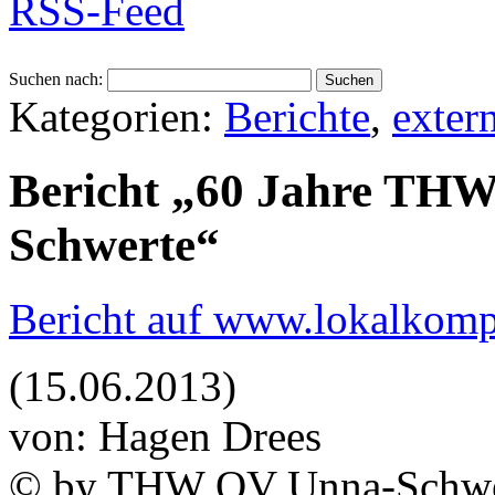
RSS-Feed
Suchen nach:
Kategorien:
Berichte
,
exter
Bericht „60 Jahre THW
Schwerte“
Bericht auf www.lokalkomp
(15.06.2013)
von: Hagen Drees
© by THW OV Unna-Schwe