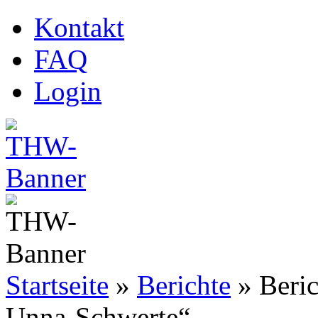
Kontakt
FAQ
Login
Startseite
»
Berichte
»
Beri
Unna-Schwerte“