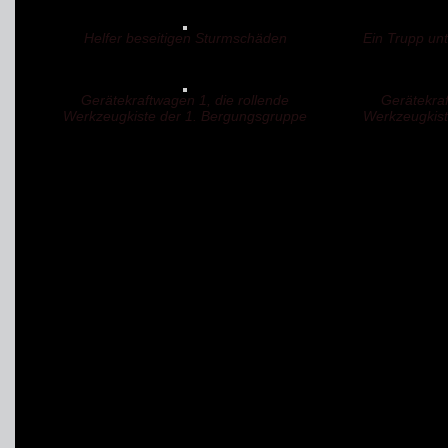
Helfer beseitigen Sturmschäden
Ein Trupp un
Gerätekraftwagen 1, die rollende
Gerätekraf
Werkzeugkiste der 1. Bergungsgruppe
Werkzeugkist
Personalstärke: -/2/7 = 
1 Gruppenführer, 1 Trup
Sonderfunktionen:
Atemschutzgeräteträ
THW
-Schweißer/-Br
Maschinist
SEA
/NEA