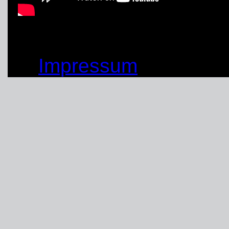
© by THW OV Unna-Sc
Impressum