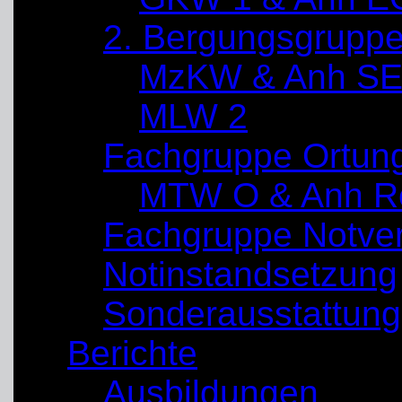
2. Bergungsgrupp
MzKW & Anh SE
MLW 2
Fachgruppe Ortun
MTW O & Anh Re
Fachgruppe Notve
Notinstandsetzung
Sonderausstattung
Berichte
Ausbildungen