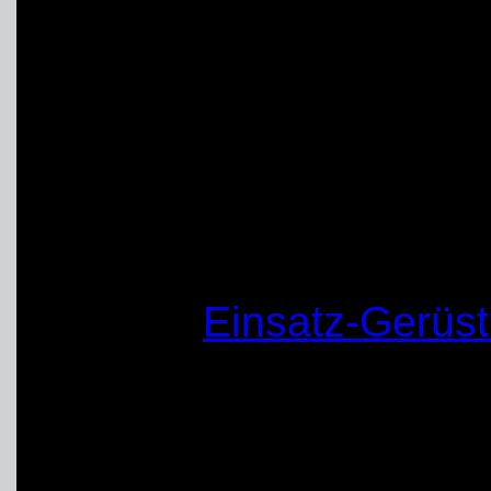
Geräten zur Rettung un
von Holz, Metall und St
Personen und Einsatzs
und Bewegen von Trümm
zum Bau von Hilfskonst
anderen mehr.
Mit dem
Einsatz-Gerüst
Bergungsgruppen ein we
Hilfsmittel für Rettung
Sicherungsarbeiten zur