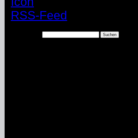
RSS-Feed
Suchen nach:
1. Bergungsgruppe
Die 1. Bergungsgruppe (B
Teileinheit im Technisc
Fachgruppen des
THW
personeller Hinsicht. D
Ausstattung sind auf d