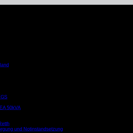
ugend macht das Bronze-Abzeichen!
land
EGS
EA 50kVA
etth
rgung und Notinstandsetzung