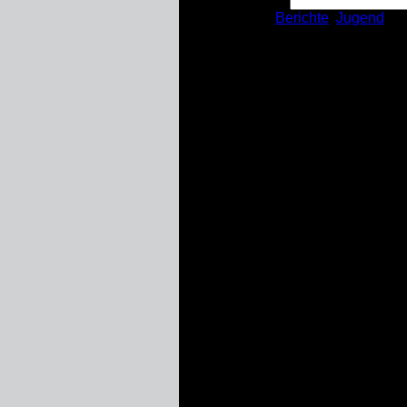
Kategorien:
Berichte
,
Jugend
Unsere Jugend mach
Das Bronze-Abzeichen ist eine L
Die aktuelle Prüfung fand am 2
Unsere Teilnehmer aus dem
OV
Felix Sch., Phillip E., Klaas H.,
Gesamtteilnehmer insgesamt ca.
Alle Junghelfer haben bestanden
Es galt zuerst 20 Theoretische F
Folgende Praktische Aufgaben ha
Arbeiten mit Leinen
Aufschießen einer Arbeitsl
Umgang mit Leitern
Erklären der Bestandteile e
Zusammenstecken von zwei 