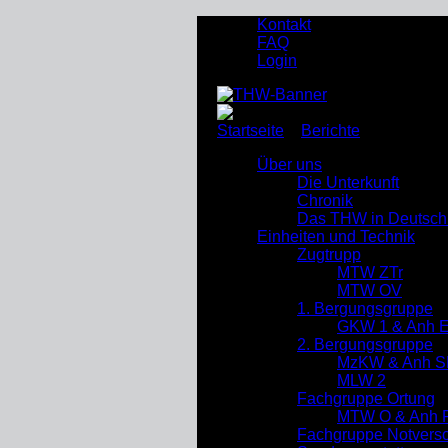
Kontakt
FAQ
Login
Startseite
»
Berichte
»
Unsere J
Über uns
Die Unterkunft
Chronik
Das THW in Deutsch
Einheiten und Technik
Zugtrupp
MTW ZTr
MTW OV
1. Bergungsgruppe
GKW 1 & Anh 
2. Bergungsgruppe
MzKW & Anh S
MLW 2
Fachgruppe Ortung
MTW O & Anh R
Fachgruppe Notverso