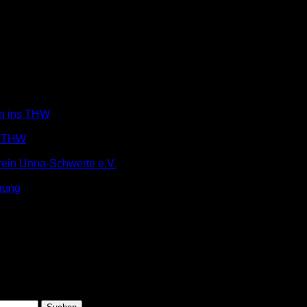
in ins THW
m THW
rein Unna-Schwerte e.V.
gung