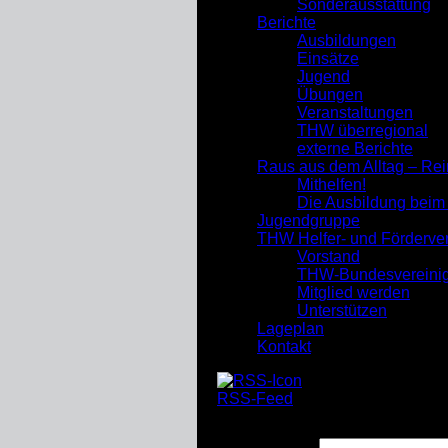
Sonderausstattung
Berichte
Ausbildungen
Einsätze
Jugend
Übungen
Veranstaltungen
THW überregional
externe Berichte
Raus aus dem Alltag – Re
Mithelfen!
Die Ausbildung bei
Jugendgruppe
THW Helfer- und Förderve
Vorstand
THW-Bundesvereini
Mitglied werden
Unterstützen
Lageplan
Kontakt
RSS-Feed
Suchen nach: