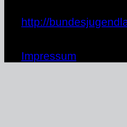
externe Links:
http://bundesjugendl
© by THW OV Unna-Sc
Impressum