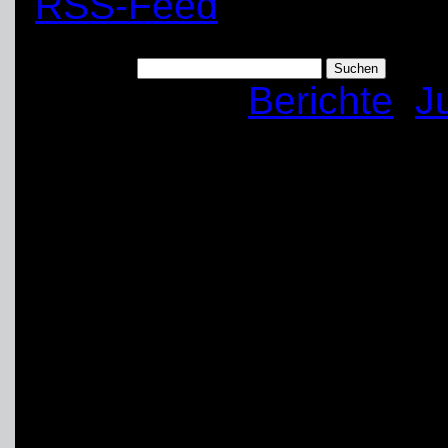
RSS-Feed
Suchen nach:
Kategorien:
Berichte
,
J
Bundesjugendlager
Auch in diesem Jahr n
an dem Bundesjugendla
Mönchengladbach, teil.
Art:
Veranstaltung