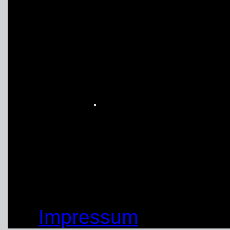
aus Obernburg (Bayern)
Glückliche Junghelfer
unter Gleichgesinnten 
auf 2015.
(13.08.2014)
von: Peter Peeck
© by THW OV Unna-Sc
Impressum