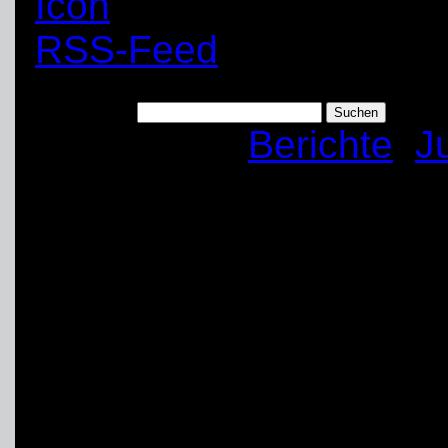
RSS-Feed
Suchen nach:
Kategorien:
Berichte
,
J
THW Jugend besuch
Am 13.06.2015 waren a
Jugendbetreuer mit dabe
im Movie-Park Bottrop“.
Sie konnten dort einig