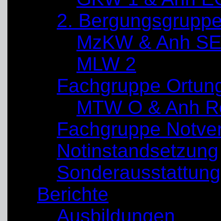
2. Bergungsgrupp
MzKW & Anh SE
MLW 2
Fachgruppe Ortun
MTW O & Anh Re
Fachgruppe Notve
Notinstandsetzung
Sonderausstattung
Berichte
Ausbildungen