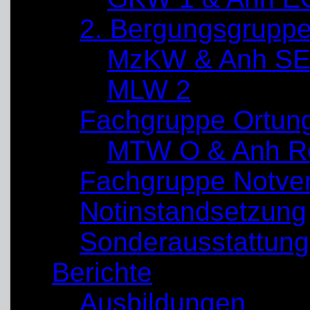
2. Bergungsgrupp
MzKW & Anh SE
MLW 2
Fachgruppe Ortun
MTW O & Anh Re
Fachgruppe Notve
Notinstandsetzung
Sonderausstattung
Berichte
Ausbildungen