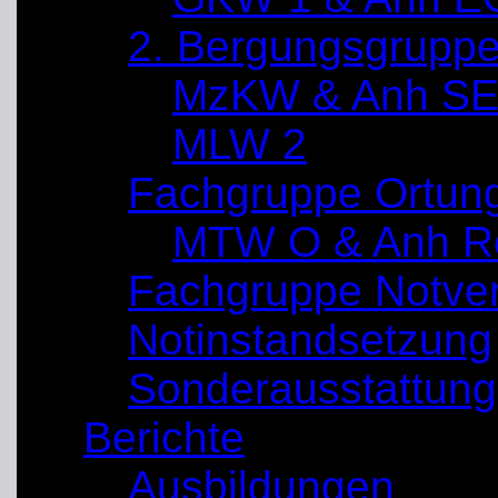
2. Bergungsgrupp
MzKW & Anh SE
MLW 2
Fachgruppe Ortun
MTW O & Anh Re
Fachgruppe Notve
Notinstandsetzung
Sonderausstattung
Berichte
Ausbildungen