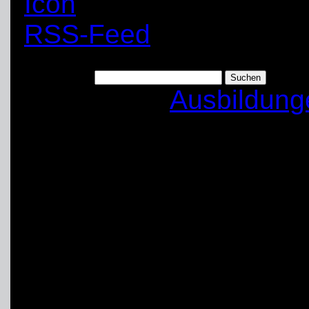
RSS-Feed
Suchen nach:
Kategorien:
Ausbildung
Prüfung bestanden –
Ortsverband
Seit dem Samstagnachmi
der Ortsverband Unna-S
seinen Reihen. Das ist