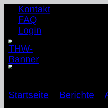
Kontakt
FAQ
Login
Startseite
»
Berichte
»
bestanden – vier neue 