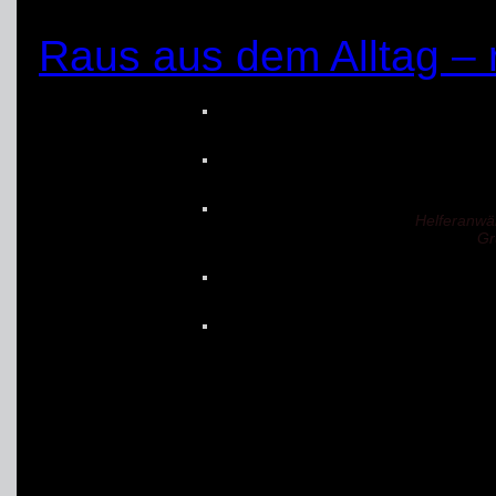
September oder Oktobe
Raus aus dem Alltag – 
Helferanwär
Gr
(25.04.2016)
von: Jonas Wiesner