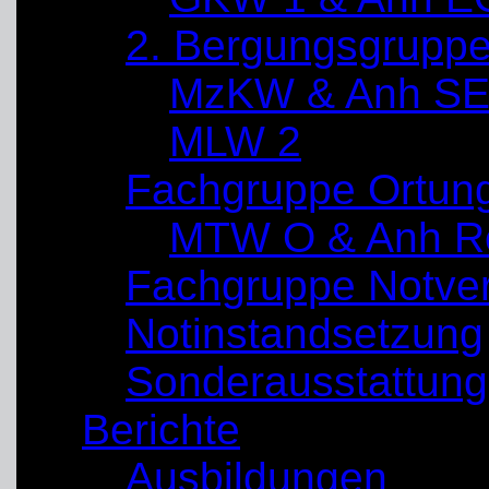
2. Bergungsgrupp
MzKW & Anh SE
MLW 2
Fachgruppe Ortun
MTW O & Anh Re
Fachgruppe Notve
Notinstandsetzung
Sonderausstattung
Berichte
Ausbildungen