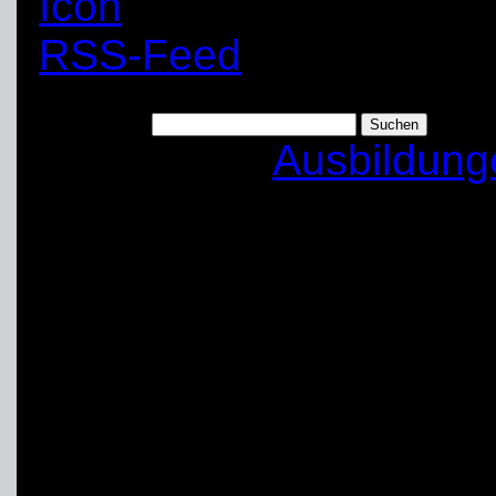
RSS-Feed
Suchen nach:
Kategorien:
Ausbildung
Ein ganzes Wochene
Übung in Wesel
In den letzten Augustta
vom Ortsverband Unna
Übungs- und Ausbildu