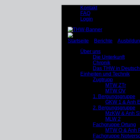
Kontakt
FAQ
Login
Startseite
»
Berichte
»
Ausbildu
Über uns
Die Unterkunft
Chronik
Das THW in Deutsch
Einheiten und Technik
Zugtrupp
MTW ZTr
MTW OV
1. Bergungsgruppe
GKW 1 & Anh 
2. Bergungsgruppe
MzKW & Anh S
MLW 2
Fachgruppe Ortung
MTW O & Anh R
Fachgruppe Notverso