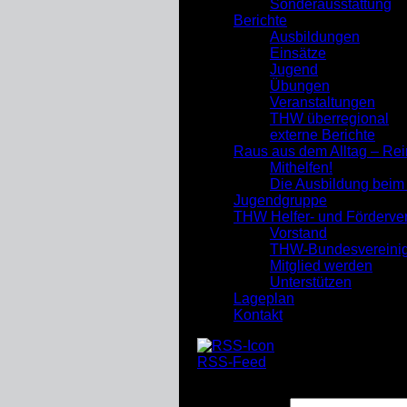
Sonderausstattung
Berichte
Ausbildungen
Einsätze
Jugend
Übungen
Veranstaltungen
THW überregional
externe Berichte
Raus aus dem Alltag – Re
Mithelfen!
Die Ausbildung bei
Jugendgruppe
THW Helfer- und Förderve
Vorstand
THW-Bundesvereini
Mitglied werden
Unterstützen
Lageplan
Kontakt
RSS-Feed
Suchen nach: