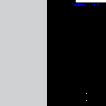
Kategorien:
Ausbildungen
,
Beric
Lehrgang Einsatzge
Art:
Ausbildung | Lehrgang
Anfang:
28.10.2016
Ende:
30.10.2016
Ort:
OV
Kamen-Bergkamen
Kräfte:
2
He
aus Unna
Beschreibung:
Nach der theoretischen Ei
vermittelt worden sind, k
Desinfektionsschleuse am