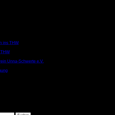
in ins THW
m THW
rein Unna-Schwerte e.V.
gung