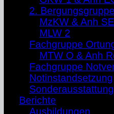
2. Bergungsgrupp
MzKW & Anh SE
MLW 2
Fachgruppe Ortun
MTW O & Anh Re
Fachgruppe Notve
Notinstandsetzung
Sonderausstattung
Berichte
Ausbildungen