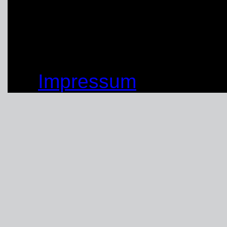
Marc-André Müller, 
© by THW OV Unna-Sc
Impressum