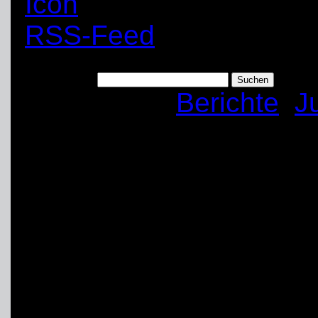
RSS-Feed
Suchen nach:
Kategorien:
Berichte
,
J
Weihnachtsfeier de
Schwerte 2016
Bereits am 3. Dezember
Jugend Unna-Schwerte z
Weihnachtsfeier. Dieses