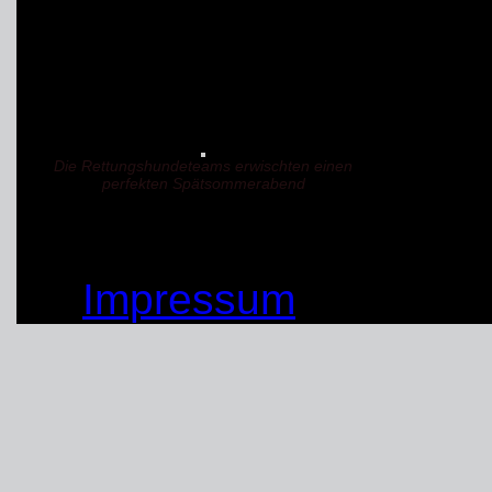
Geländen. Ebenso wurd
insbesondere die Stiefe
getestet.
Die Rettungshundeteams erwischten einen
perfekten Spätsommerabend
© by THW OV Unna-Sc
Impressum