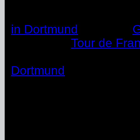
Ausbildungen und Lehr
geprägt durch die Eins
in Dortmund
und dem
G
auch beim
Tour de Fran
oder der ausgelassen
Dortmund
konnte der O
seine Unterstützung ei
Im Rahmen der Weihnac
stellvertretende Ortsbe
einige Ehrungen und Die