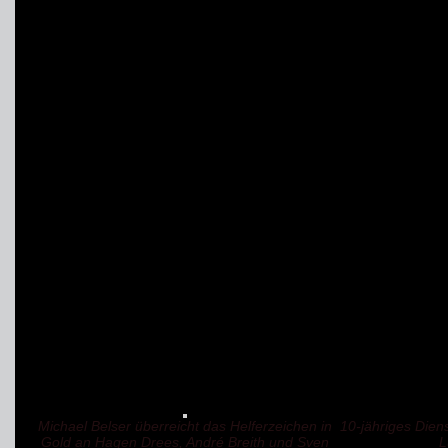
dieser außergewöhnlic
Danke für euer langjäh
Ihr 10-jähriges Dienstju
Golo Drees
Marc Müller
Lukas Mimberg
Jan Rachner
Herzlichen Glückwunsc
Michael Belser überreicht das Helferzeichen in
10-jähriges Dien
Gold an Hagen Drees, André Breith und Sven
L