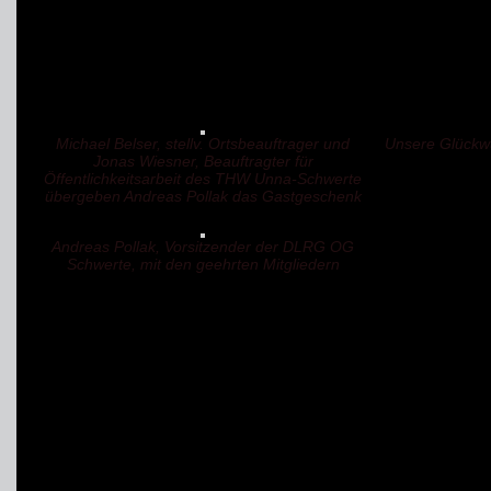
allerbesten Glückwünsc
Helfer des
THW
Unna-S
Michael Belser, stellv. Ortsbeauftrager und
Unsere Glückw
Jonas Wiesner, Beauftragter für
Öffentlichkeitsarbeit des THW Unna-Schwerte
übergeben Andreas Pollak das Gastgeschenk
Andreas Pollak, Vorsitzender der DLRG OG
Schwerte, mit den geehrten Mitgliedern
archive ... noch in arbei
Einsatz-Übung „Flu
Art: