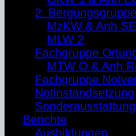
2. Bergungsgrupp
MzKW & Anh SE
MLW 2
Fachgruppe Ortun
MTW O & Anh Re
Fachgruppe Notve
Notinstandsetzung
Sonderausstattung
Berichte
Ausbildungen