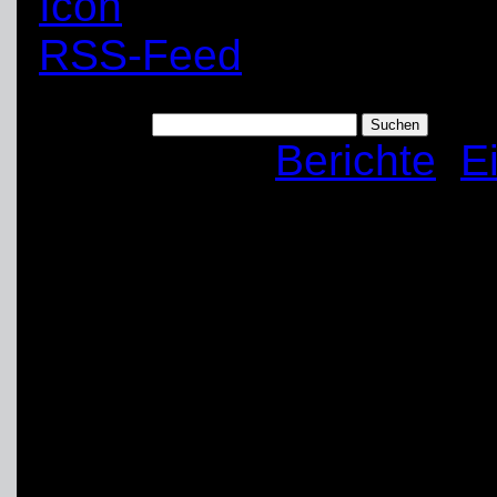
RSS-Feed
Suchen nach:
Kategorien:
Berichte
,
E
Hilfe für den Verein
Krankenhausbetten 
Art:
Technische Hilfeleist
Anfang: