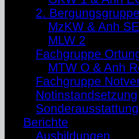
2. Bergungsgrupp
MzKW & Anh SE
MLW 2
Fachgruppe Ortun
MTW O & Anh Re
Fachgruppe Notve
Notinstandsetzung
Sonderausstattung
Berichte
Ausbildungen