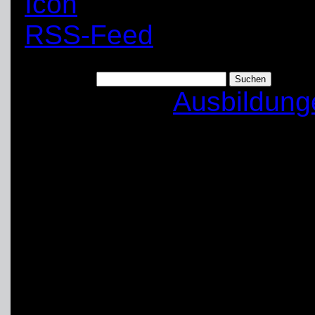
RSS-Feed
Suchen nach:
Kategorien:
Ausbildung
Lehrgang zum Gabel
A1 und D27
Art:
Ausbildung
Anfang: