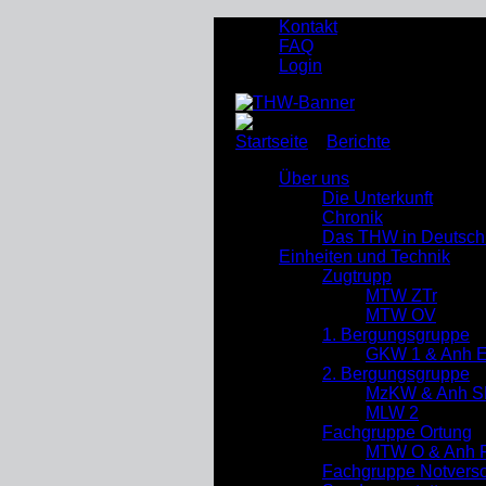
Kontakt
FAQ
Login
Startseite
»
Berichte
»
THW Unna-
Über uns
Die Unterkunft
Chronik
Das THW in Deutsch
Einheiten und Technik
Zugtrupp
MTW ZTr
MTW OV
1. Bergungsgruppe
GKW 1 & Anh 
2. Bergungsgruppe
MzKW & Anh S
MLW 2
Fachgruppe Ortung
MTW O & Anh R
Fachgruppe Notverso