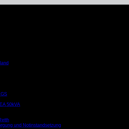
Schwerte präsentiert sich dieses Wochenende auf zwei Vera
land
EGS
EA 50kVA
etth
rgung und Notinstandsetzung