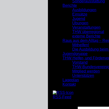
Sonderausstattung
Berichte
Ausbildungen
Einsätze
Jugend
Übungen
Veranstaltungen
THW überregional
externe Berichte
Raus aus dem Alltag – Re
Mithelfen!
Die Ausbildung bei
Jugendgruppe
THW Helfer- und Förderve
Vorstand
THW-Bundesvereini
Mitglied werden
Unterstützen
Lageplan
Kontakt
RSS-Feed
Suchen nach: