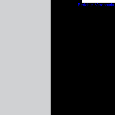
Kategorien:
Berichte
,
Veranstalt
THW Unna-Schwerte 
Veranstaltungen