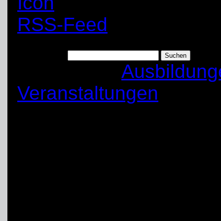
RSS-Feed
Suchen nach:
Kategorien:
Ausbildung
Veranstaltungen
Feriendienst im Kle
Dienst in den Ferien ma
vorbereitet durch unse
Robert haben alle ‚Nich