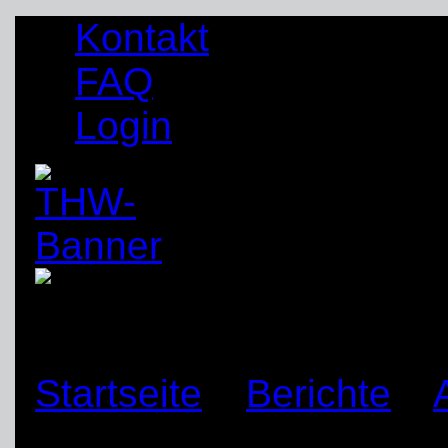
Kontakt
FAQ
Login
Startseite
»
Berichte
»
im Kletterwald