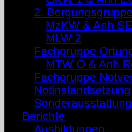
2. Bergungsgrupp
MzKW & Anh SE
MLW 2
Fachgruppe Ortun
MTW O & Anh Re
Fachgruppe Notve
Notinstandsetzung
Sonderausstattung
Berichte
Ausbildungen