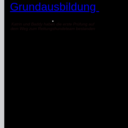
Grundausbildung
im
T
Katrin und Baddy haben die erste Prüfung auf
dem Weg zum Rettungshundeteam bestanden
archive ... noch in arbei
THW-Jugend Aktion
Erlebniswelt Gelsen
Art:
Veranstaltung
Anfang: