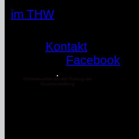
eigenen Seite zusamm
im
THW
Was ist wenn ich jetz
Nimm
Kontakt
zu uns a
gerne auf
Facebook
an
Helferanwärter bei der Prüfung der
Grundausbildung
archive ... noch in arbei
Ausbildung der Ber
Stegebau und Bewe