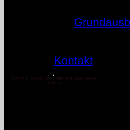
Rettungshundeführer i
Die nächste
Grundausb
Herbst, wenn Sie auch 
im
THW
haben können S
melden:
Kontakt
Bernward, Marion und Steffi nach bestandener
Prüfung
archive ... noch in arbei
WIR SUCHEN DICH! 
Abend „Helfer/in im