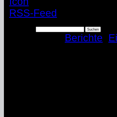
RSS-Feed
Suchen nach:
Kategorien:
Berichte
,
E
Einsatz: Fachgrupp
Erdloch für die Feu
Art:
Einsatz
Anfang: