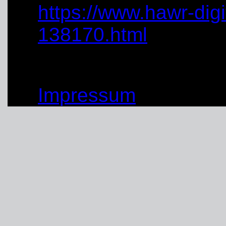
https://www.hawr-digi
138170.html
© by THW OV Unna-Sc
Impressum