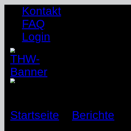
Kontakt
FAQ
Login
Startseite
»
Berichte
»
erkundet Erdloch für d