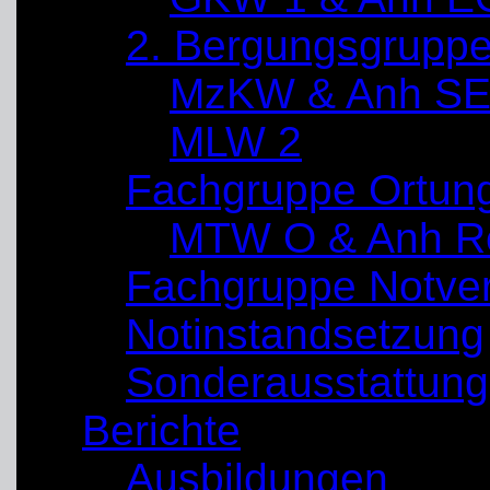
2. Bergungsgrupp
MzKW & Anh SE
MLW 2
Fachgruppe Ortun
MTW O & Anh Re
Fachgruppe Notve
Notinstandsetzung
Sonderausstattung
Berichte
Ausbildungen