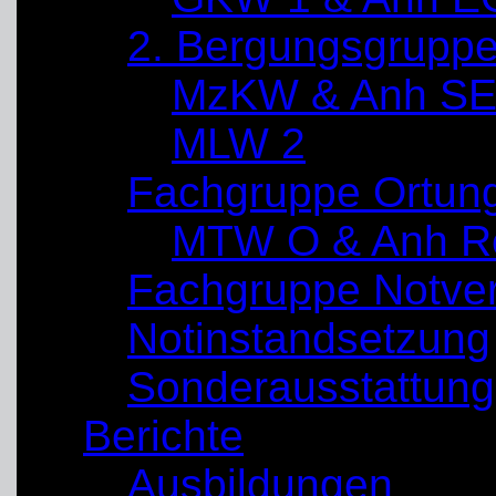
2. Bergungsgrupp
MzKW & Anh SE
MLW 2
Fachgruppe Ortun
MTW O & Anh Re
Fachgruppe Notve
Notinstandsetzung
Sonderausstattung
Berichte
Ausbildungen