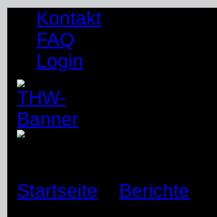
Kontakt
FAQ
Login
Startseite
»
Berichte
»
Schloß Holte-Stukenbr