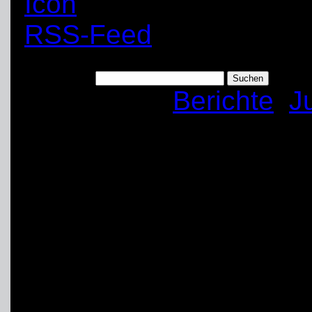
RSS-Feed
Suchen nach:
Kategorien:
Berichte
,
J
Landesjugendlager 2
Stukenbrock
Art:
Veranstaltung
Anfang: