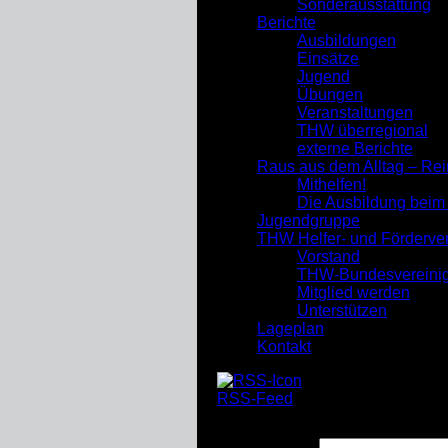
Sonderausstattung
Berichte
Ausbildungen
Einsätze
Jugend
Übungen
Veranstaltungen
THW überregional
externe Berichte
Raus aus dem Alltag – Re
Mithelfen!
Die Ausbildung bei
Jugendgruppe
THW Helfer- und Förderve
Vorstand
THW-Bundesvereini
Mitglied werden
Unterstützen
Lageplan
Kontakt
RSS-Feed
Suchen nach: