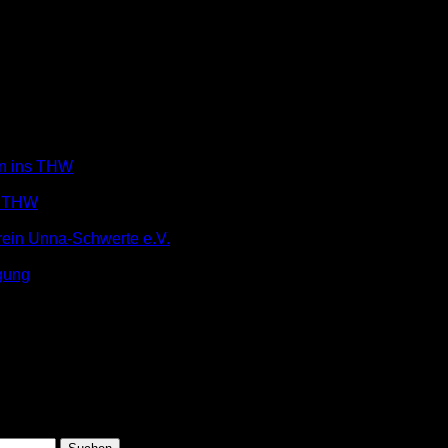
in ins THW
m THW
rein Unna-Schwerte e.V.
gung