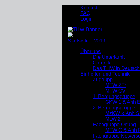
Kontakt
FAQ
Login
Startseite
»
2019
»
August
Über uns
Die Unterkunft
Chronik
Das THW in Deutsch
Einheiten und Technik
Zugtrupp
MTW ZTr
MTW OV
1. Bergungsgruppe
GKW 1 & Anh 
2. Bergungsgruppe
MzKW & Anh S
MLW 2
Fachgruppe Ortung
MTW O & Anh R
Fachgruppe Notverso