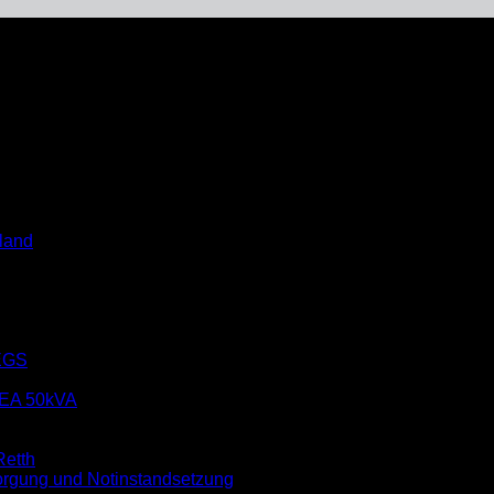
land
EGS
EA 50kVA
etth
rgung und Notinstandsetzung