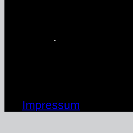
interessanter und leh
(14.09.2019)
von: Hagen Drees
© by THW OV Unna-Sc
Impressum