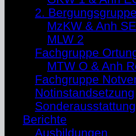
2. Bergungsgrupp
MzKW & Anh SE
MLW 2
Fachgruppe Ortun
MTW O & Anh Re
Fachgruppe Notve
Notinstandsetzung
Sonderausstattung
Berichte
Ausbildungen