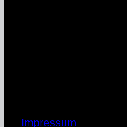
Gruppe aus Ratingen als
Nach einem verfrühten o
Veranstaltung am Samst
Gruppen nach individu
Unna – Schwerte macht
Ratingen und Soest a
gemeinsamen Frühstüc
© by THW OV Unna-Sc
Impressum