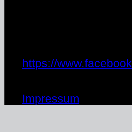
(03.11.2019)
von: Hagen Drees
Quelle:
https://www.facebo
© by THW OV Unna-Sc
Impressum