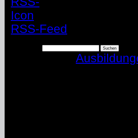
RSS-Feed
Suchen nach:
Kategorien:
Ausbildung
Zusammenarbeit S
Ortsverband Unna-
Am gestrigen Sonntag s
Kolleginnen und Kolle