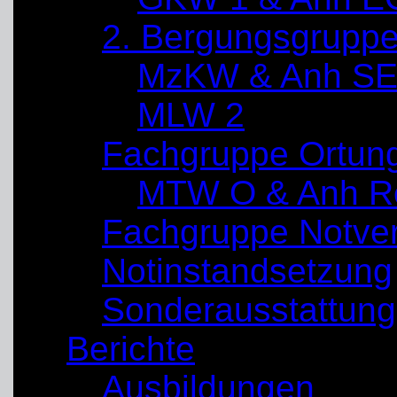
2. Bergungsgrupp
MzKW & Anh SE
MLW 2
Fachgruppe Ortun
MTW O & Anh Re
Fachgruppe Notve
Notinstandsetzung
Sonderausstattung
Berichte
Ausbildungen