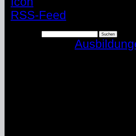
RSS-Feed
Suchen nach:
Kategorien:
Ausbildung
THW Unna nimmt Ü
Ausbildungsbetrieb 
Nach einer durch die 
fast dreimonatigen Pa
Schwerte nun seit dem 