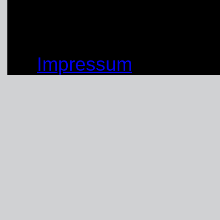
von: Matthias Braunst
© by THW OV Unna-Sc
Impressum