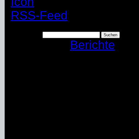
RSS-Feed
Suchen nach:
Kategorie:
Berichte
Ausbildungs- und Ü
erneut pausieren
Nachdem die kritisch
Fällen pro 100.000 Ei
letzten sieben Tage i