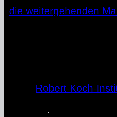
die weitergehenden M
übernehmen wir Verant
Mitmenschen. Halten w
auch wenn manche Ma
ungewohnt erscheinen.
Foto:
Robert-Koch-Inst
vom 15.10.2020