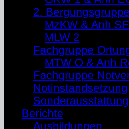
2. Bergungsgrupp
MzKW & Anh SE
MLW 2
Fachgruppe Ortun
MTW O & Anh Re
Fachgruppe Notve
Notinstandsetzung
Sonderausstattung
Berichte
Ausbildungen