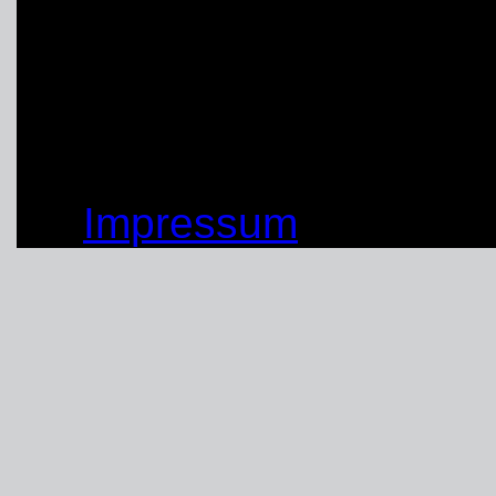
(15.10.2020)
von: Matthias Braunst
© by THW OV Unna-Sc
Impressum