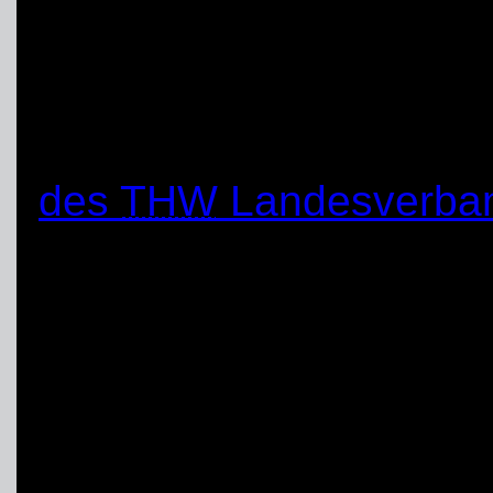
THW
Landesbeauftrag
Einsatzkräften
Erst kürzlich bedankte 
des
THW
Landesverban
den Helferinnen und He
Schwerte für ihr bishe
Corona-Krise. Seinen Da
Schliwienski insbesonde
die bspw. halfen, ein 
errichten oder Schutzau