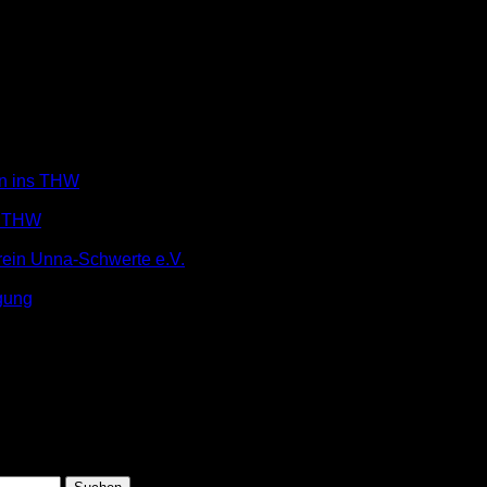
in ins THW
m THW
rein Unna-Schwerte e.V.
gung