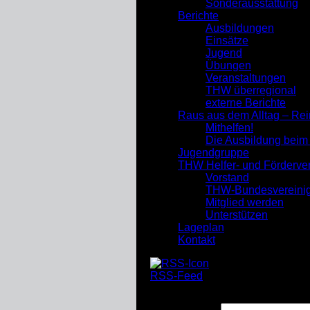
Sonderausstattung
Berichte
Ausbildungen
Einsätze
Jugend
Übungen
Veranstaltungen
THW überregional
externe Berichte
Raus aus dem Alltag – Re
Mithelfen!
Die Ausbildung bei
Jugendgruppe
THW Helfer- und Förderve
Vorstand
THW-Bundesvereini
Mitglied werden
Unterstützen
Lageplan
Kontakt
RSS-Feed
Suchen nach: