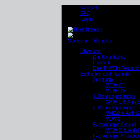
Kontakt
FAQ
Login
Startseite
»
Berichte
»
Netzwerkk
Über uns
Die Unterkunft
Chronik
Das THW in Deutsch
Einheiten und Technik
Zugtrupp
MTW ZTr
MTW OV
1. Bergungsgruppe
GKW 1 & Anh 
2. Bergungsgruppe
MzKW & Anh S
MLW 2
Fachgruppe Ortung
MTW O & Anh R
Fachgruppe Notverso