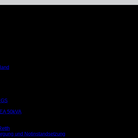
onferenz 2020 – Bürgerschaftliches Engagement in Unna
land
EGS
EA 50kVA
etth
rgung und Notinstandsetzung