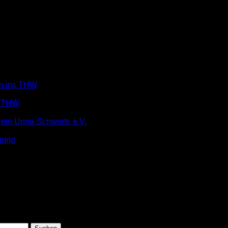
in ins THW
m THW
rein Unna-Schwerte e.V.
gung