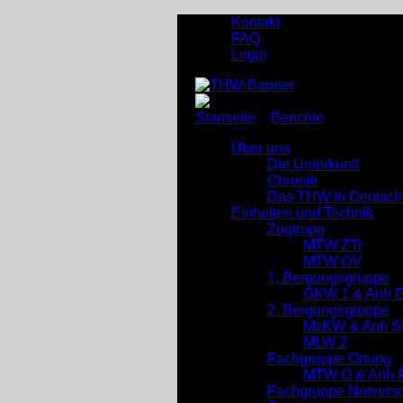
Kontakt
FAQ
Login
Startseite
»
Berichte
»
Alarmieru
Über uns
Die Unterkunft
Chronik
Das THW in Deutsch
Einheiten und Technik
Zugtrupp
MTW ZTr
MTW OV
1. Bergungsgruppe
GKW 1 & Anh 
2. Bergungsgruppe
MzKW & Anh S
MLW 2
Fachgruppe Ortung
MTW O & Anh R
Fachgruppe Notverso