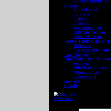
Sonderausstattung
Berichte
Ausbildungen
Einsätze
Jugend
Übungen
Veranstaltungen
THW überregional
externe Berichte
Raus aus dem Alltag – Re
Mithelfen!
Die Ausbildung bei
Jugendgruppe
THW Helfer- und Förderve
Vorstand
THW-Bundesvereini
Mitglied werden
Unterstützen
Lageplan
Kontakt
RSS-Feed
Suchen nach: