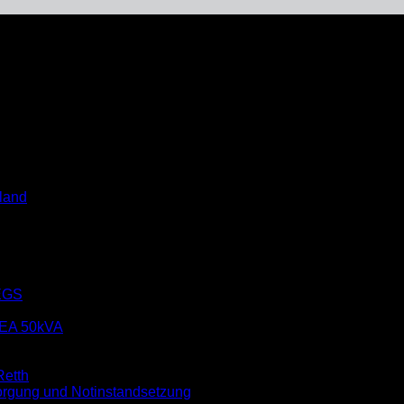
ng Vermisstensuche
land
EGS
EA 50kVA
etth
rgung und Notinstandsetzung