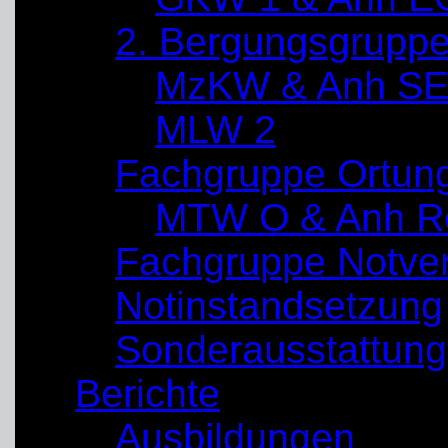
2. Bergungsgrupp
MzKW & Anh SE
MLW 2
Fachgruppe Ortun
MTW O & Anh Re
Fachgruppe Notve
Notinstandsetzung
Sonderausstattung
Berichte
Ausbildungen