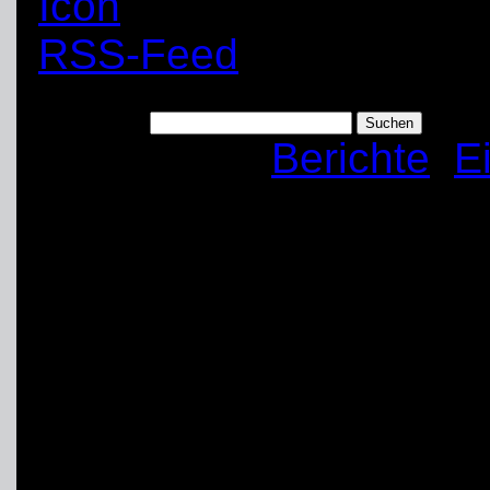
RSS-Feed
Suchen nach:
Kategorien:
Berichte
,
E
Einsatz Hochwasse
Am 22.07.2021 wurde d
Unterstützung ins Hoc
alarmiert. Hierauf mach
Fachgruppe und zwei R