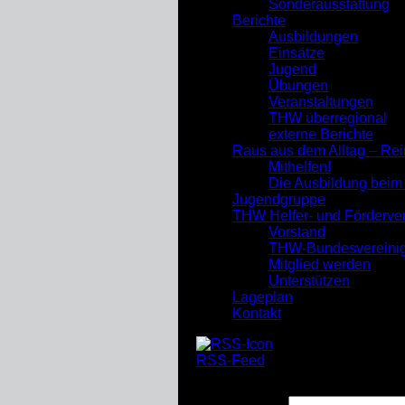
Sonderausstattung
Berichte
Ausbildungen
Einsätze
Jugend
Übungen
Veranstaltungen
THW überregional
externe Berichte
Raus aus dem Alltag – Re
Mithelfen!
Die Ausbildung bei
Jugendgruppe
THW Helfer- und Förderve
Vorstand
THW-Bundesvereini
Mitglied werden
Unterstützen
Lageplan
Kontakt
RSS-Feed
Suchen nach: