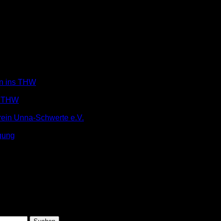
in ins THW
m THW
rein Unna-Schwerte e.V.
gung