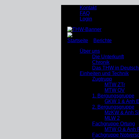
Kontakt
FAQ
Login
Startseite
»
Berichte
»
Einladung
Über uns
Die Unterkunft
Chronik
Das THW in Deutsch
Einheiten und Technik
Zugtrupp
MTW ZTr
MTW OV
1. Bergungsgruppe
GKW 1 & Anh 
2. Bergungsgruppe
MzKW & Anh S
MLW 2
Fachgruppe Ortung
MTW O & Anh R
Fachgruppe Notverso