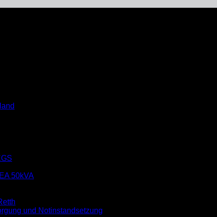
 auf Gut Opherdicke
land
EGS
EA 50kVA
etth
rgung und Notinstandsetzung