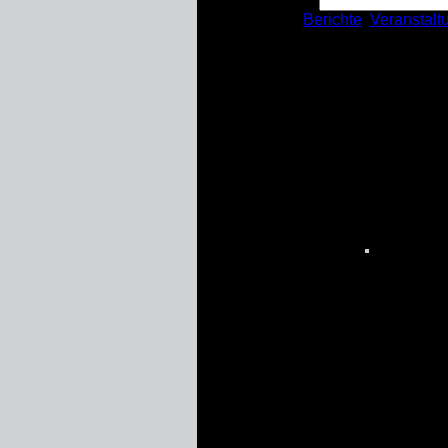
Kategorien:
Berichte
,
Veranstalt
Einladung auf Gut 
Am Dienstag (19.10) hat der Lan
des
THW
, der Malteser und des
Anlass waren die Vorstellung d
was kann man besser machen?! M
Veranstaltung ab. Wir finden, da
stattfinden. Wir bedanken uns he
Zusammenarbeit
(19.10.2021)
von: Hagen Drees
Fotos:
Foto Anita Lehrke Kreis U
© by THW OV Unna-Schwerte