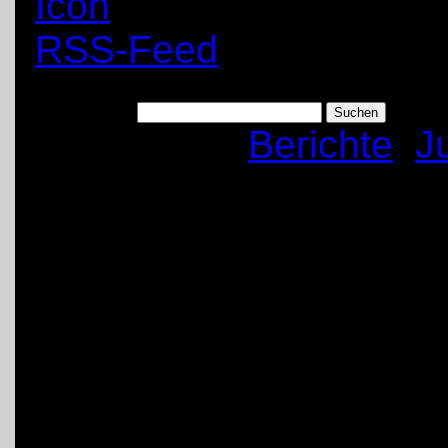
RSS-Feed
Suchen nach:
Kategorien:
Berichte
,
J
Kreativwettkampf 
Wir haben es geschaff
Aktion, der Teilnahme 
konnten wir uns mit an
NRW messen und haben