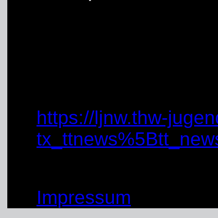
(10.04.2022)
von: Anke Plattner
externe Links:
https://ljnw.thw-jugen
tx_ttnews%5Btt_ne
© by THW OV Unna-Sc
Impressum