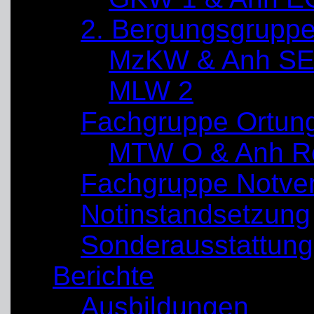
2. Bergungsgrupp
MzKW & Anh SE
MLW 2
Fachgruppe Ortun
MTW O & Anh Re
Fachgruppe Notve
Notinstandsetzung
Sonderausstattung
Berichte
Ausbildungen