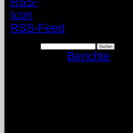
RSS-Feed
Suchen nach:
Kategorie:
Berichte
Sommerfest des TH
Schwerte: Dank und
Am vergangenen Samsta
Sommerfest des Ortsv