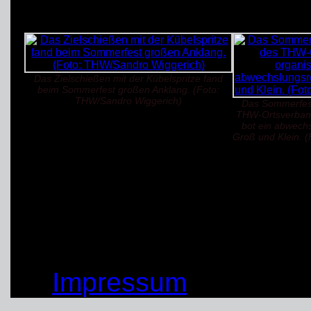
Das Zielschießen mit der Kübelspritze fand
beim Sommerfest großen Anklang. (Foto:
THW/Sandro Wiggerich)
Das Sommerfes
THW-Ortsverband
bot ein abwech
Groß und Klein. 
(03.09.2024)
von: Sandro Wiggerich
© by THW OV Unna-Sc
Impressum