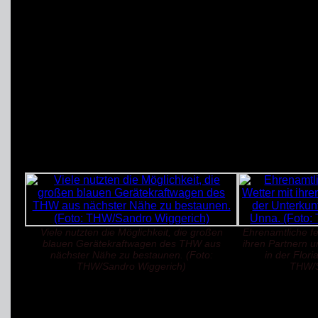
Ortsverbandes Unna-Sch
Dankeschön an die Eins
Ausdruck des starken 
der „
THW
-Familie“ – e
Zukunft gepflegt werden
Viele nutzten die Möglichkeit, die großen
Ehrenamtliche fe
blauen Gerätekraftwagen des THW aus
ihren Partnern u
nächster Nähe zu bestaunen. (Foto:
in der Flor
THW/Sandro Wiggerich)
THW/S