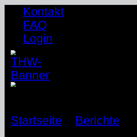
Kontakt
FAQ
Login
Startseite
»
Berichte
»
Ortsverbandes Unna-S