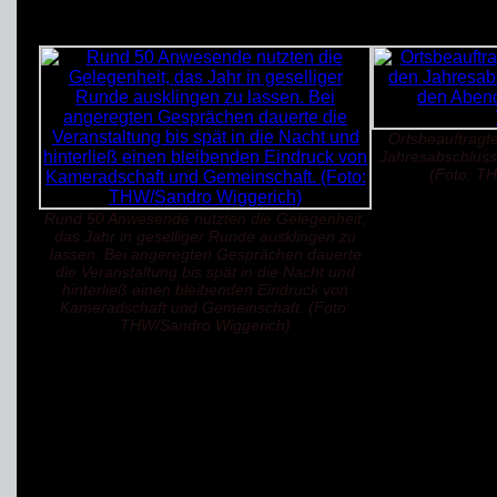
Ortsbeauftragt
Jahresabschluss
(Foto: T
Rund 50 Anwesende nutzten die Gelegenheit,
das Jahr in geselliger Runde ausklingen zu
lassen. Bei angeregten Gesprächen dauerte
die Veranstaltung bis spät in die Nacht und
hinterließ einen bleibenden Eindruck von
Kameradschaft und Gemeinschaft. (Foto:
THW/Sandro Wiggerich)
(15.12.2024)
von: Sandro Wiggerich
© by THW OV Unna-Sc