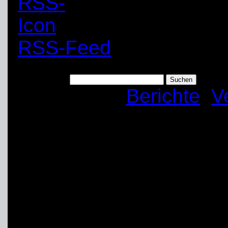
RSS-Feed
Suchen nach:
Kategorien:
Berichte
,
V
„105 Jahre im Ehre
Jahresabschluss 2
Ortsverbandes Unn
Am 14. Dezember 2024 f