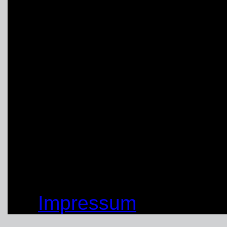
sicherlich in guter Erin
prädestiniert für eine 
Teilnehmer:innen kehrt
Wissen, sondern auch m
Freundschaften nach H
Ein großes Dankeschön 
dieses Events beigetra
© by THW OV Unna-Sc
Impressum