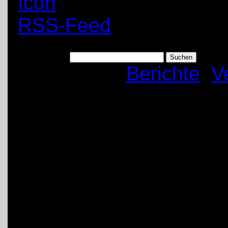
RSS-Feed
Suchen nach:
Kategorien:
Berichte
,
V
THW-Ortsverband U
AOK-Firmenlauf Un
Am 15. Mai 2025 fand d
Unna statt – mit rund 
über 200 Unternehmen