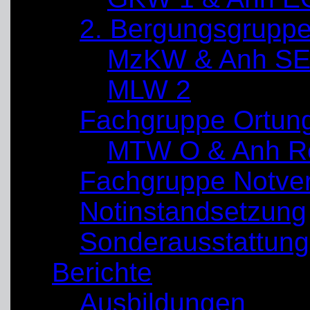
2. Bergungsgrupp
MzKW & Anh SE
MLW 2
Fachgruppe Ortun
MTW O & Anh Re
Fachgruppe Notve
Notinstandsetzung
Sonderausstattung
Berichte
Ausbildungen