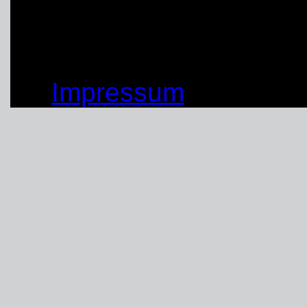
Text: Noah Hinrichs
© by THW OV Unna-Sc
Impressum