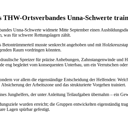
s THW-Ortsverbandes Unna-Schwerte train
bandes Unna-Schwerte widmete Mitte September einen Ausbildungsdien
m, was für schwere Rettungslagen zählt.
ßes Betontrümmerteil musste senkrecht angehoben und mit Holzkreuzstap
iegenden Raum vordringen könnten.
ydraulische Spreizer für präzise Anhebungen, Zahnstangenwinde und Hy
eng begleitet vom konsequenten Unterbau, um ein Verrutschen oder er
ondern vor allem die eigenständige Entscheidung der Helfenden: Welches
sicherung der Arbeitszone und das strukturierte Vorgehen trainiert.
 eines Junghelfers, der unter Anleitung Teilaufgaben übernahm – ein 
ldungsziele wurden erreicht; die Gruppen entwickelten eigenständig tr
re Lagen spürbar gefestigt.