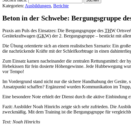
Kategorien:
Ausbildungen
,
Berichte
Beton in der Schwebe: Bergungsgruppe de
Praxis am Puls des Einsatzes: Die Bergungsgruppe des
THW
Ortsver
Gerätekraftwagen (
GKW
) der 2. Bergungsgruppe – bestückt mit alle
Die Übung orientierte sich an einem realistischen Szenario: Ein gro
die nachrückende Kräfte mit der Schleifkorbtrage in einen dahinterl
Zum Einsatz kamen nacheinander die zentralen Rettungsmittel: der h
Hebekissen für fein dosierte Höhengewinne. Jede Hubbewegung wurde 
vor Tempo!
Im Vordergrund stand nicht nur die sichere Handhabung der Geräte, s
Ansatzpunkt schaffen? Ergänzend wurden Kommunikation im Trupp, Ab
Eine besondere Note erhielt der Dienst durch die aktive Einbindung
Fazit: Ausbilder Noah Hinrichs zeigte sich sehr zufrieden. Die Ausbi
zweckmäßig. Mit dem Training ist die Bergungsgruppe für vergleichba
Text: Noah Hinrichs