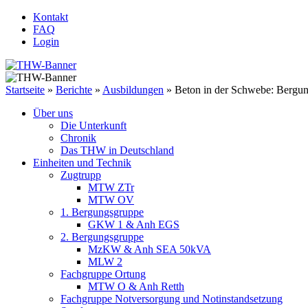
Kontakt
FAQ
Login
Startseite
»
Berichte
»
Ausbildungen
»
Beton in der Schwebe: Bergu
Über uns
Die Unterkunft
Chronik
Das THW in Deutschland
Einheiten und Technik
Zugtrupp
MTW ZTr
MTW OV
1. Bergungsgruppe
GKW 1 & Anh EGS
2. Bergungsgruppe
MzKW & Anh SEA 50kVA
MLW 2
Fachgruppe Ortung
MTW O & Anh Retth
Fachgruppe Notversorgung und Notinstandsetzung