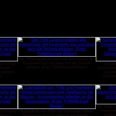
hen Nachmittags gab es am Gerätehaus in Ergste Würstchen u
sich die Fahrzeuge des
THW
genauer anzuschauen. Ein gemeins
s auch die
THW
-Jugend zogen ein positives Fazit: Der Austausc
jeweils anderen Organisation, sondern auch den Teamgeist und 
Die THW-Jugend probiert den Atemschutz der
Feuerwehr aus und lässt sich die Technik
hr kühlen
Gemein
erklären. (Foto: THW/Michael Belser)
Wasser –
Einsatzkräf
ngsstelle.
aus de
r)
Sicherh
Die THW-Ju
Feuerwehr
hr kühlen
Jugendliche von THW und Feuerwehr kühlen
erkläre
Wasser –
gemeinsam eine Gasflasche mit Wasser –