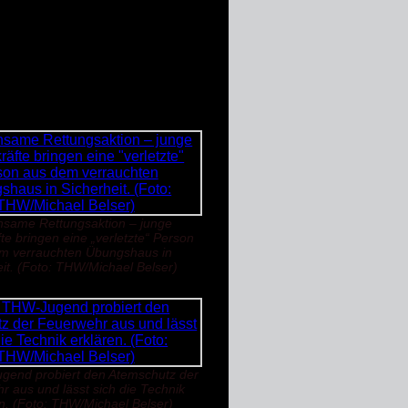
nd kühle Getränke. Außerdem
ames Gruppenbild rundete den
h stärkte nicht nur das
die Freundschaft zwischen den
same Rettungsaktion – junge
te bringen eine „verletzte“ Person
m verrauchten Übungshaus in
eit. (Foto: THW/Michael Belser)
gend probiert den Atemschutz der
 aus und lässt sich die Technik
n. (Foto: THW/Michael Belser)