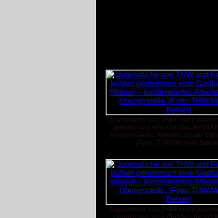
Zum Abschluss des ereignisreic
nutzten viele die Gelegenheit, 
Tag ab.
Sowohl die Jugendfeuerwehr al
Verständnis für die Arbeit der 
jungen Einsatzkräften.
Jugendliche von THW und Feuerwe
gemeinsam eine Gasflasche mit 
konzentriertes Arbeiten an der Übu
(Foto: THW/Michael Belse
Jugendliche von THW und Feuerwe
gemeinsam eine Gasflasche mit 