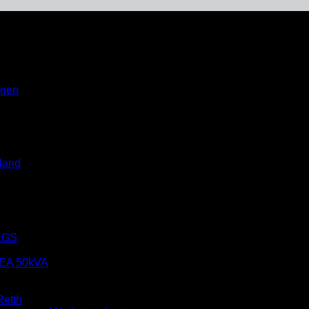
ngen
»
Gegenbesuch bei der Jugendfeuerwehr Schwerte: THW-
rkräften
land
EGS
EA 50kVA
etth