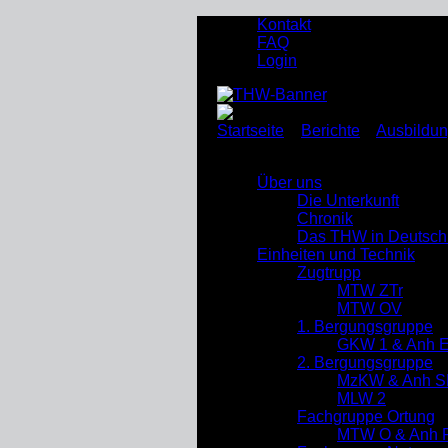
Kontakt
FAQ
Login
Startseite
»
Berichte
»
Ausbildu
gemeinsam mit jungen Feuerweh
Über uns
Die Unterkunft
Chronik
Das THW in Deutsch
Einheiten und Technik
Zugtrupp
MTW ZTr
MTW OV
1. Bergungsgruppe
GKW 1 & Anh 
2. Bergungsgruppe
MzKW & Anh S
MLW 2
Fachgruppe Ortung
MTW O & Anh R