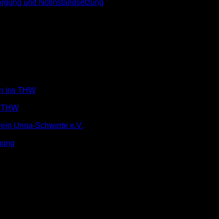
rgung und Notinstandsetzung
in ins THW
m THW
rein Unna-Schwerte e.V.
gung