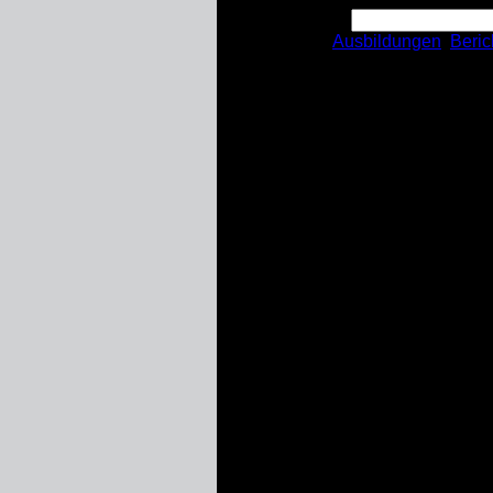
Suchen nach:
Kategorien:
Ausbildungen
,
Beric
Gegenbesuch bei d
übt gemeinsam mit 
Am Samstag, den 20. September
Schwerte zu einem gemeinsamen
Hilfswerk. Schauplatz war das F
Insgesamt nahmen 31 Jugendlich
es, die Aufgaben und Einsatzw
zu vertiefen.
Von der Unterkunft an der Flori
Jugendlichen gemischte Gruppen
realistisches Übungsszenario a
eine Gasflasche mit Wasser zu k
Während einige Teilnehmende di
Personenrettung. Dabei kam so
räumten alle gemeinsam das Mate