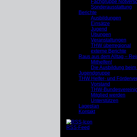
Fachgruppe Notverso
Sonderausstattung
Berichte
Ausbildungen
Einsätze
Jugend
Übungen
Veranstaltungen
THW überregional
externe Berichte
Raus aus dem Alltag – Re
Mithelfen!
Die Ausbildung bei
Jugendgruppe
THW Helfer- und Förderve
Vorstand
THW-Bundesvereini
Mitglied werden
Unterstützen
Lageplan
Kontakt
RSS-Feed