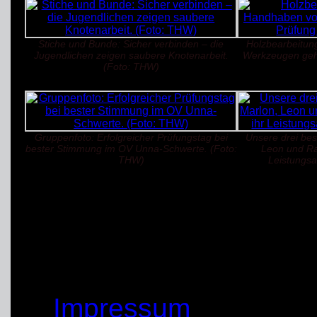
Stiche und Bunde: Sicher verbinden – die
Holzbearbeitun
Jugendlichen zeigen saubere Knotenarbeit.
Werkzeugen gehö
(Foto: THW)
Gruppenfoto: Erfolgreicher Prüfungstag bei
Unsere drei bes
bester Stimmung im OV Unna-Schwerte. (Foto:
Leon und Raf
THW)
Leistungsa
(01.12.2025)
von: Sandro Wiggerich
© by THW OV Unna-Sc
Impressum