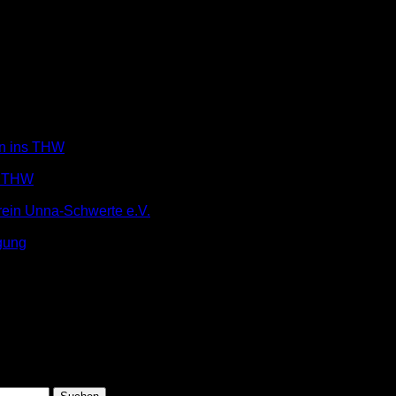
in ins THW
m THW
rein Unna-Schwerte e.V.
gung