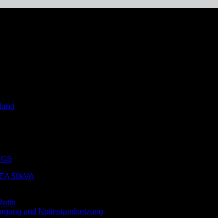
land
EGS
EA 50kVA
etth
rgung und Notinstandsetzung