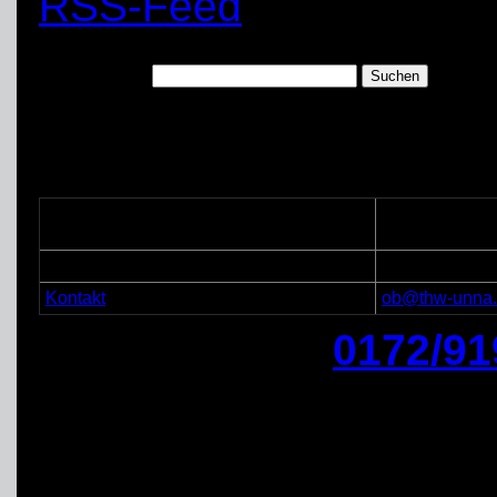
RSS-Feed
Suchen nach:
Handakte
THW
Ortsverband
stv. Ortsbeauf
Unna-Schwerte
(stv.
OB
)
Michael Belse
Kontakt
ob@thw-unna
Einsatzhandy
0172/91
Ein Fachberater kann jed
Führungsebene und/oder