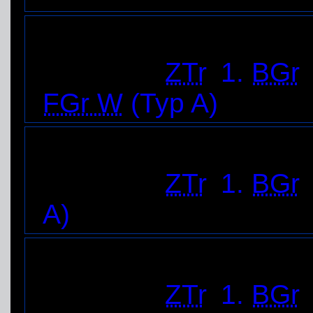
Ortsverband Kamen-
Gruppen:
ZTr
,
1.
BGr
FGr W
(Typ A)
Ortsverband Lünen
Gruppen:
ZTr
,
1.
BGr
A)
Ortsverband Unna-Sc
Gruppen:
ZTr
,
1.
BGr