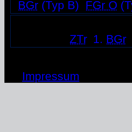
BGr
(Typ B)
,
FGr O
(T
Ortsverband Werne
Gruppen:
ZTr
,
1.
BGr
© by THW OV Unna-Sc
Impressum