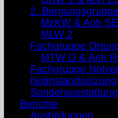
2. Bergungsgrupp
MzKW & Anh SE
MLW 2
Fachgruppe Ortun
MTW O & Anh Re
Fachgruppe Notve
Notinstandsetzung
Sonderausstattung
Berichte
Ausbildungen