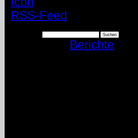
RSS-Feed
Suchen nach:
Kategorie:
Berichte
Eignungstest für ne
Fachgruppe Ortung 
Am letzten Juni-Sonnta
Emscher-Kaserne der a
für die neuen Hunde sta