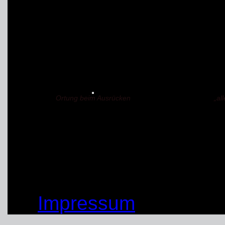
Kathrin mit Bounty,
Monika mit Mystik
und Sven mit Lumpi
(u.A. hier auf dem Geme
Ortung beim Ausrücken
„al
(08.07.2014)
von: Peter Peeck
© by THW OV Unna-Sc
Impressum