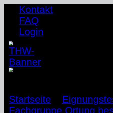
Kontakt
FAQ
Login
Startseite
»
Eignungstes
Fachgruppe Ortung bes