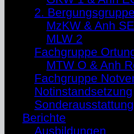
2. Bergungsgrupp
MzKW & Anh SE
MLW 2
Fachgruppe Ortun
MTW O & Anh Re
Fachgruppe Notve
Notinstandsetzung
Sonderausstattung
Berichte
Ausbildungen