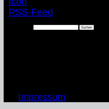
RSS-Feed
Suchen nach:
DSC_3040
(08.07.2014)
von: Peter Peeck
© by THW OV Unna-Sc
Impressum