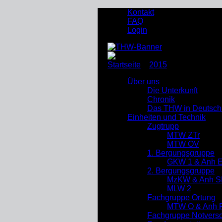
Kontakt
FAQ
Login
Startseite
»
2015
»
Februar
Über uns
Die Unterkunft
Chronik
Das THW in Deutsch
Einheiten und Technik
Zugtrupp
MTW ZTr
MTW OV
1. Bergungsgruppe
GKW 1 & Anh 
2. Bergungsgruppe
MzKW & Anh S
MLW 2
Fachgruppe Ortung
MTW O & Anh R
Fachgruppe Notverso