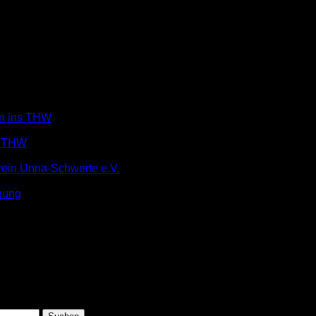
in ins THW
m THW
rein Unna-Schwerte e.V.
gung