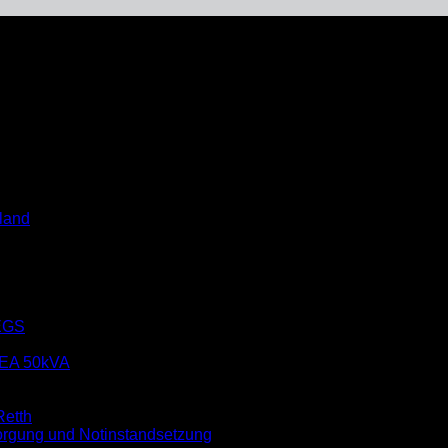
land
EGS
EA 50kVA
etth
rgung und Notinstandsetzung