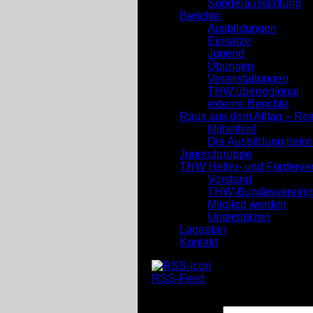
Sonderausstattung
Berichte
Ausbildungen
Einsätze
Jugend
Übungen
Veranstaltungen
THW überregional
externe Berichte
Raus aus dem Alltag – Re
Mithelfen!
Die Ausbildung bei
Jugendgruppe
THW Helfer- und Förderve
Vorstand
THW-Bundesvereini
Mitglied werden
Unterstützen
Lageplan
Kontakt
RSS-Feed
Suchen nach: