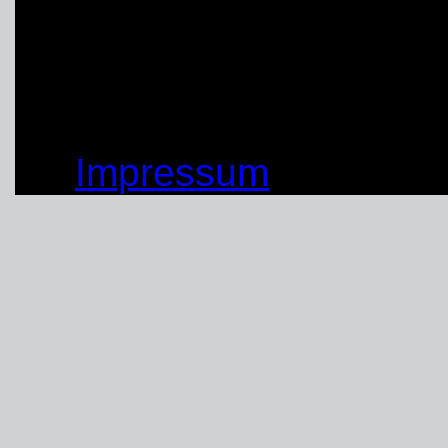
ist, um Nachwuchs zu 
Personalbestand somit a
© by THW OV Unna-Sc
Impressum