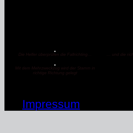
Die Übungsmöglichkeit
Ergster Friedhof wurde
eine Privatperson zur V
Die Helfer überprüfen die Fallrichting…
… und die rich
Mit dem Mehrzweckzug wird der Stamm in
richtige Richtung gelegt
© by THW OV Unna-Sc
Impressum