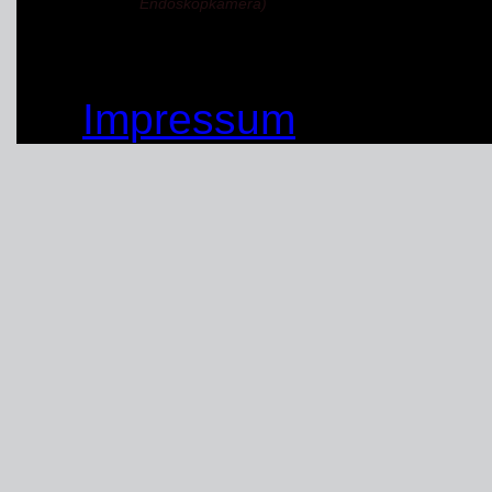
Endoskopkamera)
© by THW OV Unna-Sc
Impressum