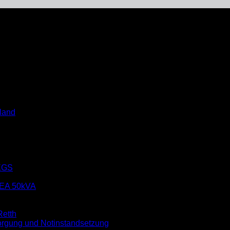
land
EGS
EA 50kVA
etth
rgung und Notinstandsetzung