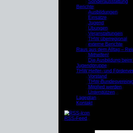
Sonderausstattung
Berichte
Ausbildungen
Einsätze
Jugend
Übungen
Veranstaltungen
THW überregional
externe Berichte
Raus aus dem Alltag – Re
Mithelfen!
Die Ausbildung bei
Jugendgruppe
THW Helfer- und Förderve
Vorstand
THW-Bundesvereini
Mitglied werden
Unterstützen
Lageplan
Kontakt
RSS-Feed
Suchen nach: