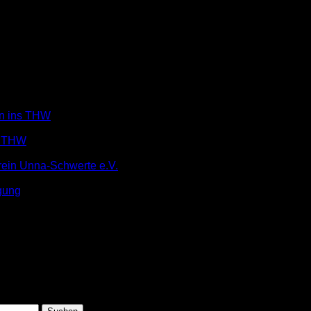
in ins THW
m THW
rein Unna-Schwerte e.V.
gung