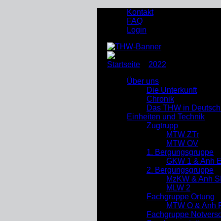
Kontakt
FAQ
Login
Startseite
»
2022
»
Januar
Über uns
Die Unterkunft
Chronik
Das THW in Deutsch
Einheiten und Technik
Zugtrupp
MTW ZTr
MTW OV
1. Bergungsgruppe
GKW 1 & Anh 
2. Bergungsgruppe
MzKW & Anh S
MLW 2
Fachgruppe Ortung
MTW O & Anh R
Fachgruppe Notverso