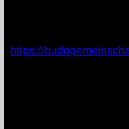
Text: Marc Wahlhäuser 
Mehr Infos:
https://budogemeinscha
archive ... noch in arbei
Einsatz in Hamm für