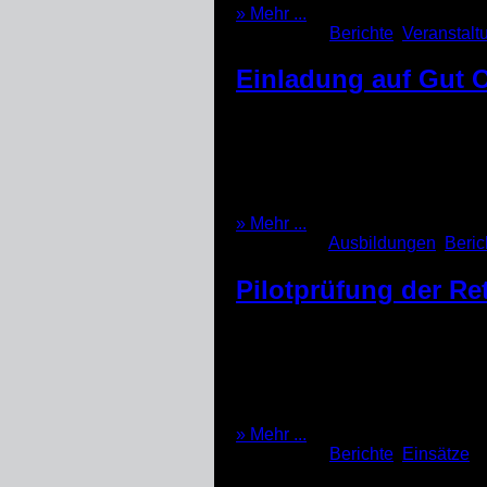
» Mehr ...
Kategorien:
Berichte
,
Veranstalt
Einladung auf Gut 
Am Dienstag (19.10) hat der Lan
des THW, der Malteser und des 
Anlass waren die Vorstellung d
was kann man besser machen?! M
(19.10.2021)
» Mehr ...
Kategorien:
Ausbildungen
,
Beric
Pilotprüfung der R
Die beiden Helferinnen Steffi u
Sonntag auf der Pilotprüfung de
Übung rund um das Thema Gro
Rettungshundeteams […]
(17.10.2021)
» Mehr ...
Kategorien:
Berichte
,
Einsätze