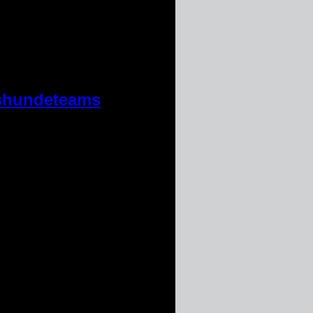
gshundeteams
uer, das Zusammenspiel und der
ationen ausgesetzt, um ihre
ize, Grundgehorsam. Nach rund 2
ar die Flächenprüfung und die
de haben die Prüfung bestanden,
t es leider nicht reichen […]