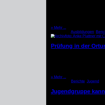
Am Sonntagnachmittag zog eine G
besonders stark getroffen und 
wurden und Bäche über ihre Ufer 
benötigt. Am Sonntag Abend gege
(04.07.2021)
» Mehr ...
Kategorien:
Ausbildungen
,
Beric
Prüfung in der Ortu
Am Samstag den 19.06.2021 hat
Hunde beim THW durchlaufen bis
Vorprüfung. Hier wird geschaut,
ihrer Hündin ablegen. Die nächs
(19.06.2021)
» Mehr ...
Kategorien:
Berichte
,
Jugend
Jugendgruppe kann
Nachdem die Inzidenzzahlen ge