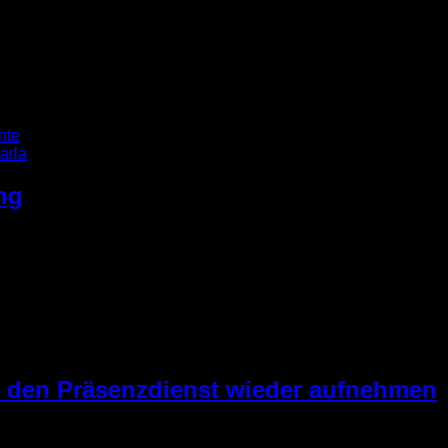
ewitterfront über das Ruhrgebiet. Hier war die Stadt Frönden
dessen Wassermassen sorgten dafür, dass zahlreiche Wohn- und
traten. Aufgrund der zahlreichen Einsatzstellen wurden eine Vi
n 18:15 Uhr erhielt der […]
hte
ng
 sich unsere Ortungsgruppe auf den Weg gemacht, um verschi
 zur Einsatzfähigkeit mehrere Prüfungen. Die erste Stufe zum 
 ob der eingeschlagene Ausbildungsweg der Richtige ist. Diese 
te […]
 den Präsenzdienst wieder aufnehmen
sunken sind, hat unsere Jugendgruppe am Dienstag den 08.06