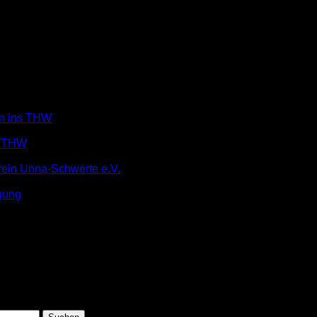
in ins THW
m THW
rein Unna-Schwerte e.V.
gung