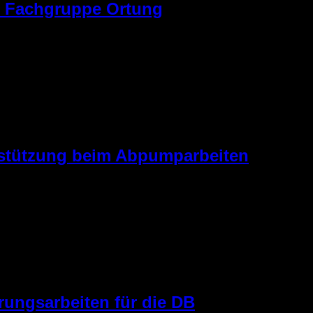
r Fachgruppe Ortung
uppe Ortung zur Unterstützung ins Hochwasserschadensgebiet 
i Rettungshunde auf den Weg. Diese waren angefordert, um vor O
en. Gegen 20.00 Uhr konnte das Team den Bereitstellungsrau
]
stützung beim Abpumparbeiten
wurde erneut die Bergungsgruppe zu einer Einsatzstelle in Fr
mpstrecke aufgebaut, um einen gefährdeten Teich zu leeren. Es 
 auszuleuchten um eventuelle Verstopfungen rechtzeitig erken
tand darin, über den Teich […]
ungsarbeiten für die DB