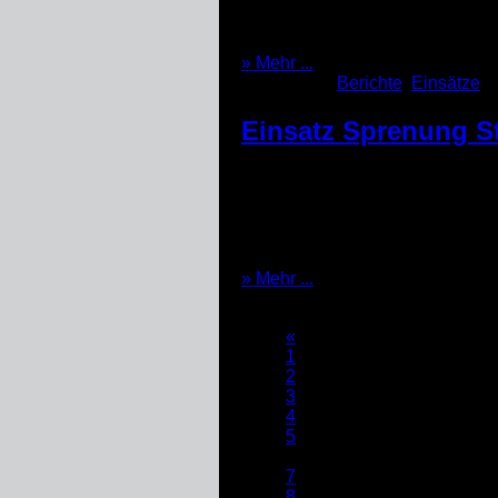
wiederaufnehmen können. Das Th
im Onlinedienst gelernte Wissen
(08.06.2021)
» Mehr ...
Kategorien:
Berichte
,
Einsätze
Einsatz Sprenung S
Ein Tag der Superlative – THW i
Bezirksregierung Arnsberg unte
Sprengung eines Steinkohlekraft
8:00 Uhr keine unbefugte Person
(28.03.2021)
» Mehr ...
Seite:
«
1
2
3
4
5
6
7
8