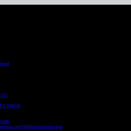
land
EGS
EA 50kVA
etth
rgung und Notinstandsetzung