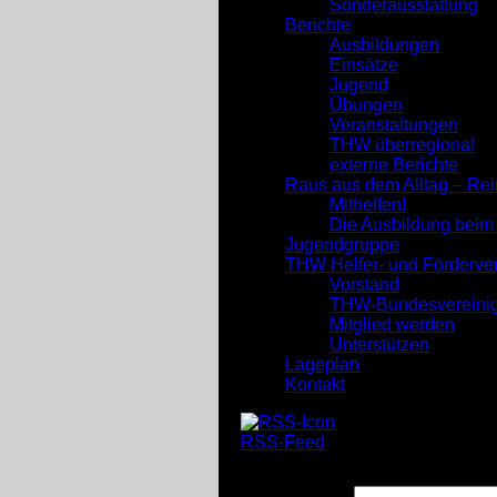
Sonderausstattung
Berichte
Ausbildungen
Einsätze
Jugend
Übungen
Veranstaltungen
THW überregional
externe Berichte
Raus aus dem Alltag – Re
Mithelfen!
Die Ausbildung bei
Jugendgruppe
THW Helfer- und Förderve
Vorstand
THW-Bundesvereini
Mitglied werden
Unterstützen
Lageplan
Kontakt
RSS-Feed
Suchen nach: