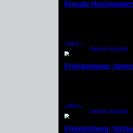
Einsatz Hochwasse
Am 22.07.2021 wurde die Fachgr
5 Helfer der Fachgruppe und zwe
anfallende Trümmersuche zu hab
nächsten Tag wurden wir der […
(22.07.2021)
» Mehr ...
Kategorien:
Berichte
,
Einsätze
Fröndenberg: Unter
Am Montagabend des 05.07.2021 
Einheiten hatten bereits eine Pu
Pumpstrecke in die Kanalisation
können. Eine zweite Aufgabe bes
(05.07.2021)
» Mehr ...
Kategorien:
Berichte
,
Einsätze
Fröndenberg: Sicher