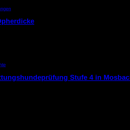
ungen
Opherdicke
drat, Mario Löhr die Haupt- und Ehrenamtlichen Katastrophens
DRK auf dem Gut Opherdicke empfangen. Auch die örtlichen Po
er vergangenen regionalen und überregionalen Hochwassereinsä
it dieser Frage, samt […]
hte
ettungshundeprüfung Stufe 4 in Mosba
nd Anke (mit Hündin Carla), sowie unsere BUFDI Cora, Alex und
r Rettungshundeprüfung Stufe 4 in Mosbach (bei Heidelberg). Fü
ßschadenslage, wurden die SEEBA Hunde aus NRW und HERP