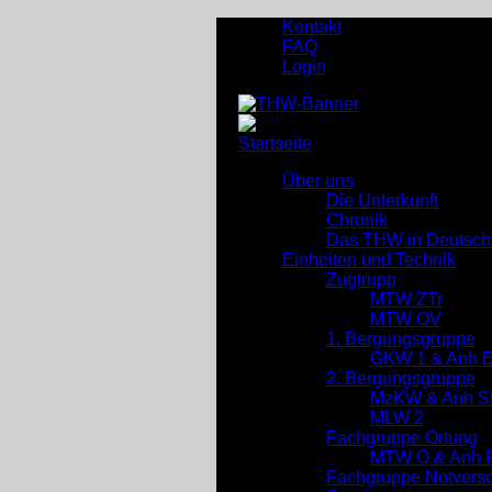
Kontakt
FAQ
Login
Startseite
»
Berichte
(Seite 6)
Über uns
Die Unterkunft
Chronik
Das THW in Deutsch
Einheiten und Technik
Zugtrupp
MTW ZTr
MTW OV
1. Bergungsgruppe
GKW 1 & Anh 
2. Bergungsgruppe
MzKW & Anh S
MLW 2
Fachgruppe Ortung
MTW O & Anh R
Fachgruppe Notverso