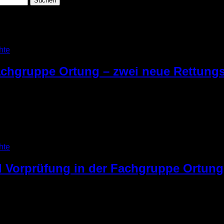
hte
achgruppe Ortung – zwei neue Rettun
Mensch-Hund-Teams der Eignungstest an. Es wurden die Ausda
ams getestet. Ebenso wurden die Teams unterschiedlichen Situ
sten. 10 km am Rad laufen, Beute suchen und finden, Umweltre
]
hte
 Vorprüfung in der Fachgruppe Ortung
us Ausbilder auf den Weg nach Wegberg gemacht. Angestrebt w
onnten nach geglückter Befragung in die Suche starten. Sie bei
a haben die Zwischenprüfung absolviert, souverän, aber heute ha