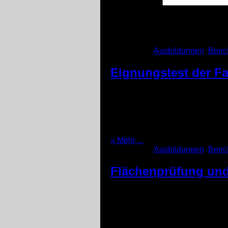
Berichte
Kategorien:
Ausbildungen
,
Beric
Eignungstest der F
Am 23.01.2022 stand für zwei 
Grundgehorsam der einzelnen Te
Reaktion auf Umweltreize zu te
Stunden war es geschafft und […
(23.01.2022)
» Mehr ...
Kategorien:
Ausbildungen
,
Beric
Flächenprüfung und
Heute haben sich zwei Teams pl
Vorprüfung. Steffi und Bellino k
herzlichen Dank 👍 Marc und Alv
(31.10.2021)